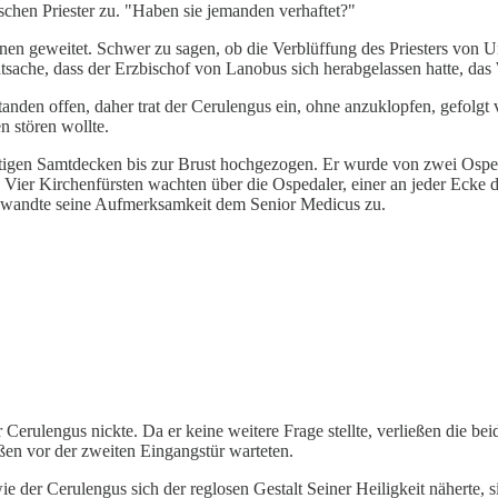
ischen Priester zu. "Haben sie jemanden verhaftet?"
unen geweitet. Schwer zu sagen, ob die Verblüffung des Priesters von
tsache, dass der Erzbischof von Lanobus sich herabgelassen hatte, das 
tanden offen, daher trat der Cerulengus ein, ohne anzuklopfen, gefolgt
n stören wollte.
tigen Samtdecken bis zur Brust hochgezogen. Er wurde von zwei Ospedal
h. Vier Kirchenfürsten wachten über die Ospedaler, einer an jeder Ecke 
 wandte seine Aufmerksamkeit dem Senior Medicus zu.
r Cerulengus nickte. Da er keine weitere Frage stellte, verließen die b
ßen vor der zweiten Eingangstür warteten.
e der Cerulengus sich der reglosen Gestalt Seiner Heiligkeit näherte,