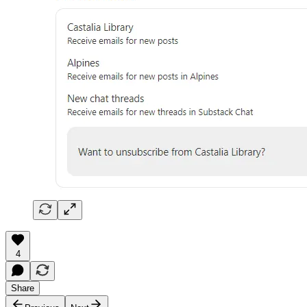
4
Share