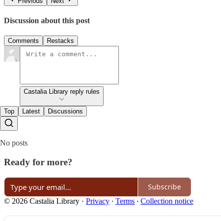
Previous
Next
Discussion about this post
Comments
Restacks
Castalia Library reply rules
Top
Latest
Discussions
No posts
Ready for more?
Subscribe
© 2026 Castalia Library
·
Privacy
∙
Terms
∙
Collection notice