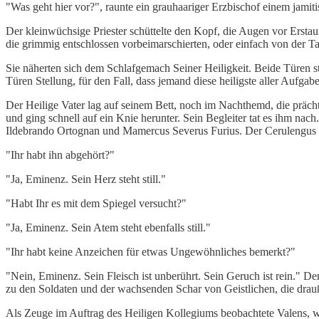
"Was geht hier vor?", raunte ein grauhaariger Erzbischof einem jamit
Der kleinwüchsige Priester schüttelte den Kopf, die Augen vor Ersta
die grimmig entschlossen vorbeimarschierten, oder einfach von der Ta
Sie näherten sich dem Schlafgemach Seiner Heiligkeit. Beide Türen s
Türen Stellung, für den Fall, dass jemand diese heiligste aller Aufgabe
Der Heilige Vater lag auf seinem Bett, noch im Nachthemd, die präch
und ging schnell auf ein Knie herunter. Sein Begleiter tat es ihm nac
Ildebrando Ortognan und Mamercus Severus Furius. Der Cerulengus
"Ihr habt ihn abgehört?"
"Ja, Eminenz. Sein Herz steht still."
"Habt Ihr es mit dem Spiegel versucht?"
"Ja, Eminenz. Sein Atem steht ebenfalls still."
"Ihr habt keine Anzeichen für etwas Ungewöhnliches bemerkt?"
"Nein, Eminenz. Sein Fleisch ist unberührt. Sein Geruch ist rein." De
zu den Soldaten und der wachsenden Schar von Geistlichen, die drau
Als Zeuge im Auftrag des Heiligen Kollegiums beobachtete Valens, wi