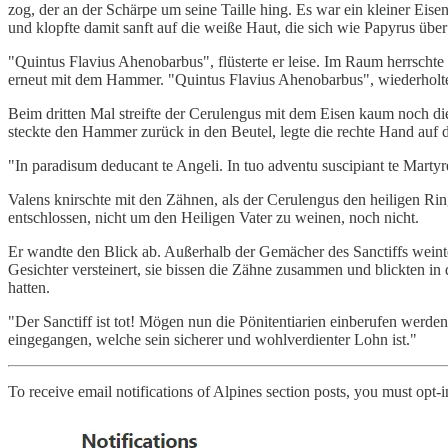
zog, der an der Schärpe um seine Taille hing. Es war ein kleiner Eise
und klopfte damit sanft auf die weiße Haut, die sich wie Papyrus übe
"Quintus Flavius Ahenobarbus", flüsterte er leise. Im Raum herrscht
erneut mit dem Hammer. "Quintus Flavius Ahenobarbus", wiederholte er,
Beim dritten Mal streifte der Cerulengus mit dem Eisen kaum noch die 
steckte den Hammer zurück in den Beutel, legte die rechte Hand auf di
"In paradisum deducant te Angeli. In tuo adventu suscipiant te Martyr
Valens knirschte mit den Zähnen, als der Cerulengus den heiligen R
entschlossen, nicht um den Heiligen Vater zu weinen, noch nicht.
Er wandte den Blick ab. Außerhalb der Gemächer des Sanctiffs weinte
Gesichter versteinert, sie bissen die Zähne zusammen und blickten in 
hatten.
"Der Sanctiff ist tot! Mögen nun die Pönitentiarien einberufen werd
eingegangen, welche sein sicherer und wohlverdienter Lohn ist."
To receive email notifications of Alpines section posts, you must opt-i