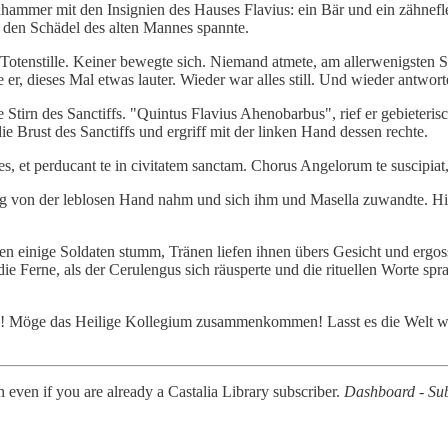
nhammer mit den Insignien des Hauses Flavius: ein Bär und ein zähnefle
r den Schädel des alten Mannes spannte.
e Totenstille. Keiner bewegte sich. Niemand atmete, am allerwenigsten 
 dieses Mal etwas lauter. Wieder war alles still. Und wieder antwortet
Stirn des Sanctiffs. "Quintus Flavius Ahenobarbus", rief er gebieterisc
e Brust des Sanctiffs und ergriff mit der linken Hand dessen rechte.
es, et perducant te in civitatem sanctam. Chorus Angelorum te suscipiat
ing von der leblosen Hand nahm und sich ihm und Masella zuwandte. Hi
n einige Soldaten stumm, Tränen liefen ihnen übers Gesicht und ergos
die Ferne, als der Cerulengus sich räusperte und die rituellen Worte s
en! Möge das Heilige Kollegium zusammenkommen! Lasst es die Welt wiss
n even if you are already a Castalia Library subscriber.
Dashboard - Sub