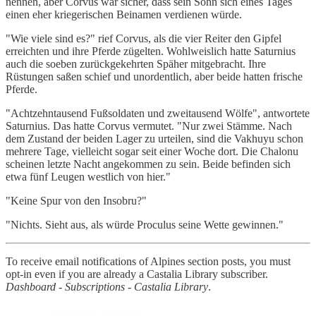
nennen, aber Corvus war sicher, dass sein Sohn sich eines Tages
einen eher kriegerischen Beinamen verdienen würde.
"Wie viele sind es?" rief Corvus, als die vier Reiter den Gipfel
erreichten und ihre Pferde zügelten. Wohlweislich hatte Saturnius
auch die soeben zurückgekehrten Späher mitgebracht. Ihre
Rüstungen saßen schief und unordentlich, aber beide hatten frische
Pferde.
"Achtzehntausend Fußsoldaten und zweitausend Wölfe", antwortete
Saturnius. Das hatte Corvus vermutet. "Nur zwei Stämme. Nach
dem Zustand der beiden Lager zu urteilen, sind die Vakhuyu schon
mehrere Tage, vielleicht sogar seit einer Woche dort. Die Chalonu
scheinen letzte Nacht angekommen zu sein. Beide befinden sich
etwa fünf Leugen westlich von hier."
"Keine Spur von den Insobru?"
"Nichts. Sieht aus, als würde Proculus seine Wette gewinnen."
To receive email notifications of Alpines section posts, you must
opt-in even if you are already a Castalia Library subscriber.
Dashboard - Subscriptions - Castalia Library
.