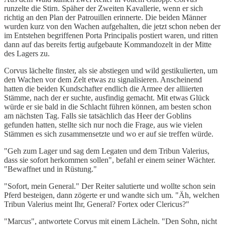
runzelte die Stirn. Späher der Zweiten Kavallerie, wenn er sich
richtig an den Plan der Patrouillen erinnerte. Die beiden Männer
wurden kurz von den Wachen aufgehalten, die jetzt schon neben der
im Entstehen begriffenen Porta Principalis postiert waren, und ritten
dann auf das bereits fertig aufgebaute Kommandozelt in der Mitte
des Lagers zu.
Corvus lächelte finster, als sie abstiegen und wild gestikulierten, um
den Wachen vor dem Zelt etwas zu signalisieren. Anscheinend
hatten die beiden Kundschafter endlich die Armee der alliierten
Stämme, nach der er suchte, ausfindig gemacht. Mit etwas Glück
würde er sie bald in die Schlacht führen können, am besten schon
am nächsten Tag. Falls sie tatsächlich das Heer der Goblins
gefunden hatten, stellte sich nur noch die Frage, aus wie vielen
Stämmen es sich zusammensetzte und wo er auf sie treffen würde.
"Geh zum Lager und sag dem Legaten und dem Tribun Valerius,
dass sie sofort herkommen sollen", befahl er einem seiner Wächter.
"Bewaffnet und in Rüstung."
"Sofort, mein General." Der Reiter salutierte und wollte schon sein
Pferd besteigen, dann zögerte er und wandte sich um. "Äh, welchen
Tribun Valerius meint Ihr, General? Fortex oder Clericus?"
"Marcus", antwortete Corvus mit einem Lächeln. "Den Sohn, nicht