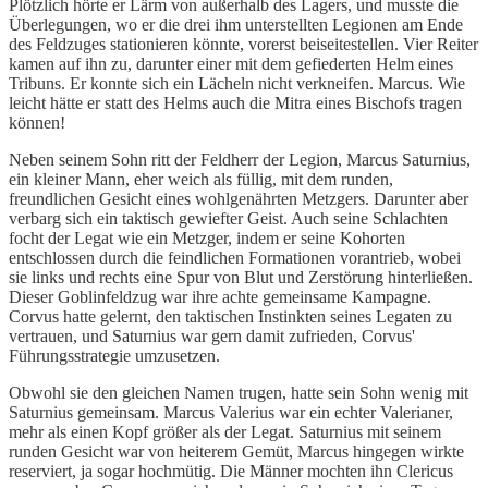
Plötzlich hörte er Lärm von außerhalb des Lagers, und musste die
Überlegungen, wo er die drei ihm unterstellten Legionen am Ende
des Feldzuges stationieren könnte, vorerst beiseitestellen. Vier Reiter
kamen auf ihn zu, darunter einer mit dem gefiederten Helm eines
Tribuns. Er konnte sich ein Lächeln nicht verkneifen. Marcus. Wie
leicht hätte er statt des Helms auch die Mitra eines Bischofs tragen
können!
Neben seinem Sohn ritt der Feldherr der Legion, Marcus Saturnius,
ein kleiner Mann, eher weich als füllig, mit dem runden,
freundlichen Gesicht eines wohlgenährten Metzgers. Darunter aber
verbarg sich ein taktisch gewiefter Geist. Auch seine Schlachten
focht der Legat wie ein Metzger, indem er seine Kohorten
entschlossen durch die feindlichen Formationen vorantrieb, wobei
sie links und rechts eine Spur von Blut und Zerstörung hinterließen.
Dieser Goblinfeldzug war ihre achte gemeinsame Kampagne.
Corvus hatte gelernt, den taktischen Instinkten seines Legaten zu
vertrauen, und Saturnius war gern damit zufrieden, Corvus'
Führungsstrategie umzusetzen.
Obwohl sie den gleichen Namen trugen, hatte sein Sohn wenig mit
Saturnius gemeinsam. Marcus Valerius war ein echter Valerianer,
mehr als einen Kopf größer als der Legat. Saturnius mit seinem
runden Gesicht war von heiterem Gemüt, Marcus hingegen wirkte
reserviert, ja sogar hochmütig. Die Männer mochten ihn Clericus