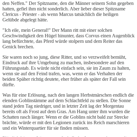
den Neffen." Der Spitzname, den die Männer seinem Sohn gegeben
hatten, gefiel ihm nicht sonderlich. Aber lieber dieser Spitzname
Clericus - Priester - als wenn Marcus tatsächlich die heiligen
Gelübde abgelegt hätte.
"Ich eile, mein General!" Der Mann ritt mit einer solchen
Geschwindigkeit den Hügel hinunter, dass Corvus einen Augenblick
lang befürchtete, das Pferd würde stolpern und dem Reiter das
Genick brechen.
Sie waren noch so jung, diese Ritter, und so verzweifelt bemüht,
Eindruck auf ihre Umgebung zu machen, insbesondere auf den
Führungsstab. Es würde nicht einfach sein, sie im Zaum zu halten,
wenn sie auf den Feind trafen, was, wenn er das Verhalten der
beiden Späher richtig deutete, eher früher als später der Fall sein
dürfte.
Was für eine Erlösung, nach den langen Herbstmärschen endlich die
elenden Goblinstämme auf dem Schlachtfeld zu stellen. Die Sonne
stand jeden Tag niedriger, und in letzter Zeit lag der Morgentau
bereits oft als Frost auf dem Gras. Am Hang unter ihm wurden die
Schatten rasch länger. Wenn er die Goblins nicht bald zur Strecke
brächte, würde er mit den Legionen zurück ins Reich marschieren
und ein Winterquartier für sie finden müssen.