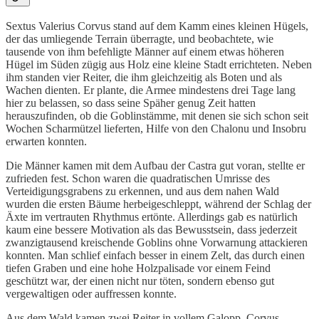
Sextus Valerius Corvus stand auf dem Kamm eines kleinen Hügels,
der das umliegende Terrain überragte, und beobachtete, wie
tausende von ihm befehligte Männer auf einem etwas höheren
Hügel im Süden zügig aus Holz eine kleine Stadt errichteten. Neben
ihm standen vier Reiter, die ihm gleichzeitig als Boten und als
Wachen dienten. Er plante, die Armee mindestens drei Tage lang
hier zu belassen, so dass seine Späher genug Zeit hatten
herauszufinden, ob die Goblinstämme, mit denen sie sich schon seit
Wochen Scharmützel lieferten, Hilfe von den Chalonu und Insobru
erwarten konnten.
Die Männer kamen mit dem Aufbau der Castra gut voran, stellte er
zufrieden fest. Schon waren die quadratischen Umrisse des
Verteidigungsgrabens zu erkennen, und aus dem nahen Wald
wurden die ersten Bäume herbeigeschleppt, während der Schlag der
Äxte im vertrauten Rhythmus ertönte. Allerdings gab es natürlich
kaum eine bessere Motivation als das Bewusstsein, dass jederzeit
zwanzigtausend kreischende Goblins ohne Vorwarnung attackieren
konnten. Man schlief einfach besser in einem Zelt, das durch einen
tiefen Graben und eine hohe Holzpalisade vor einem Feind
geschützt war, der einen nicht nur töten, sondern ebenso gut
vergewaltigen oder auffressen konnte.
Aus dem Wald kamen zwei Reiter in vollem Galopp. Corvus